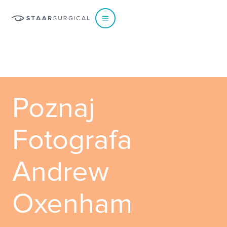
EUROPE
Poznaj
Austria
Poland
Belgium - Dutch
Portugal
Fotografa
Belgium - French
Spain
France
Sweden
Andrew
Germany
Switzerland - French
Italy
Switzerland - German
Netherlands
Switzerland - Italian
Oxenham
Norway
UK & Ireland