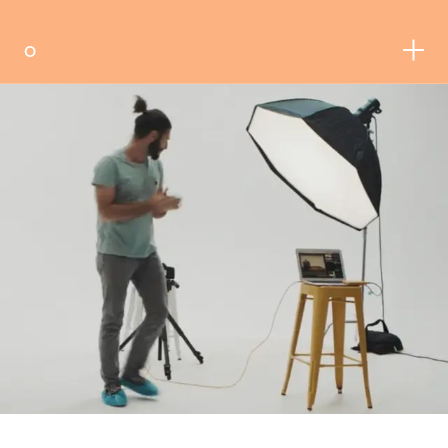
NORTH AMERICA
O
Canada
United States
Canada - French
United States - 中文
Mexico
Cześć, jestem Andrew Oxenham,
choć większość osób mówi mi Ox.
LATIN AMERICA
Będąc fotografem, ważne dla mnie
Brazil
English
jest, aby widzieć światło, co wymaga
Spanish
widzenia peryferyjnego. Mając na
sobie okulary, w pewnym sensie
NORTH AFRICA
uczysz się unikać patrzenia na cały
Arabic
obszar, patrzysz jedynie na wprost
przez okulary, co powoduje, że
ASIA PACIFIC