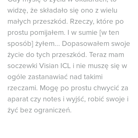
widzę, że składało się ono z wielu
Przypisy
małych przeszkód. Rzeczy, które po
prostu pomijałem. I w sumie [w ten
Zhang H, Deng Y, Ma K, Yin H, Tang J. Analysis on the changes of objective
indicators of dry eye after implantable collamer lens (ICL) implantation surgery.
sposób] żyłem... Dopasowałem swoje
Graefes Arch Clin Exp Ophthalmol. 2024 Jul;262(7):2321-2328.
życie do tych przeszkód. Teraz mam
soczewki Visian ICL i nie muszę się w
ogóle zastanawiać nad takimi
rzeczami. Mogę po prostu chwycić za
aparat czy notes i wyjść, robić swoje i
żyć bez ograniczeń.