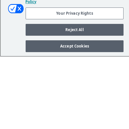
Policy
Your Privacy Rights
Reject All
Accept Cookies
Gotowy(-a), aby odkryć
swobodę widzenia z
wszczepialnym soczewkom