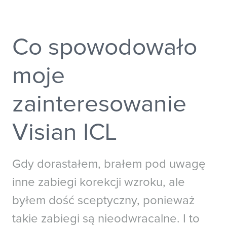
trudno jest wyłapać światło wokół
Australia
New Zealand
China - 中国
S. Korea - 대한민국
Ciebie. Z Visian ICL nie muszę w
Co spowodowało
India
South East Asia
ogóle się nad tym zastanawiać.
Japan - 日本
moje
MIDDLE EAST
zainteresowanie
Middle East عربى
Middle East - فارسي
Visian ICL
Gdy dorastałem, brałem pod uwagę
inne zabiegi korekcji wzroku, ale
byłem dość sceptyczny, ponieważ
takie zabiegi są nieodwracalne. I to