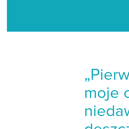
„Pier
moje 
nieda