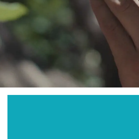
Nethe
Norw
Zhang H, Deng Y, Ma K,
implantable collamer lens
Polan
2328.
Portug
Spain
Swed
Switze
Switz
Switze
UK & I