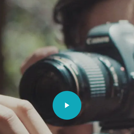
PE
NORTH AMERICA
ASIA PACIFI
a
Canada
Australia
um - Dutch
Canada - French
China - 中国
Video unavailable.
um - French
Mexico
India
Przypisy
e
United States
Japan - 日本
any
United States - 中文
New Zealand
S. Korea -