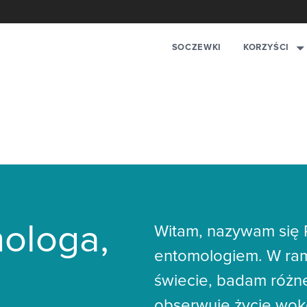
KORZYŚCI
SOCZEWKI
ologa,
Witam, nazywam się Ph
entomologiem. W ram
świecie, badam różne
obserwuję życie wokó