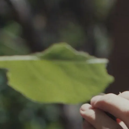
EURO
Austri
Belgi
Belgi
Franc
Germ
Italy