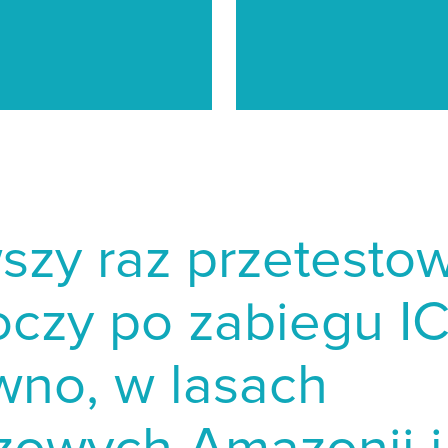
wszy raz przetest
oczy po zabiegu I
wno, w lasach