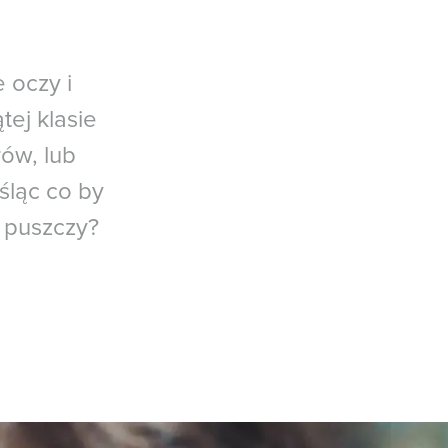
 oczy i
tej klasie
rów, lub
śląc co by
 puszczy?