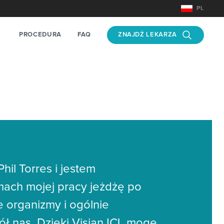
PL
ZNAJDŹ LEKARZA
PROCEDURA
FAQ
il Torres i jestem
ach mojej pracy jeżdżę po
 organizmy i ogólnie
ł nas. Dzięki Visian ICL mogę