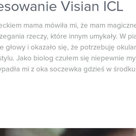
esowanie Visian ICL
eckiem mama mówiła mi, że mam magiczne
zegania rzeczy, które innym umykały. W pią
le głowy i okazało się, że potrzebuję okula
tylu. Jako biolog czułem się niepewnie my
ypadła mi z oka soczewka gdzieś w środku