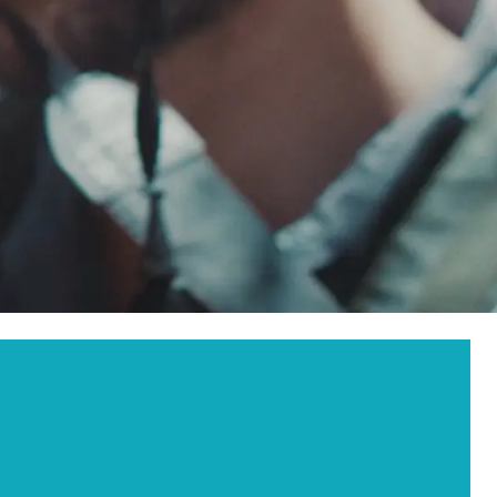
ia
f dry eye after
2024 Jul;262(7):2321-
T
e East عربى
iddle East - فارسي