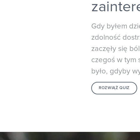
zainter
Gdy byłem dzi
zdolność dostr
zaczęły się bó
czegoś w tym s
było, gdyby w
ROZWIĄŻ QUIZ