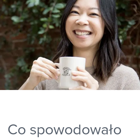
Cześć, jestem Sara Tso, właścicielka i
NORTH AMERICA
cukiernik w Matchbox Kitchen.
Canada
United States
Canada - French
United States - 中文
Wykonuję torty i ciasta okazjonalne z
Mexico
użyciem organicznych i
pozyskiwanych lokalnie składników.
LATIN AMERICA
Dzięki ICL teraz mogę dosłownie
Brazil
wstać z łóżka i od razu iść na bazarek
English
po składniki.
Spanish
NORTH AFRICA
Arabic
Co spowodowało
ASIA PACIFIC