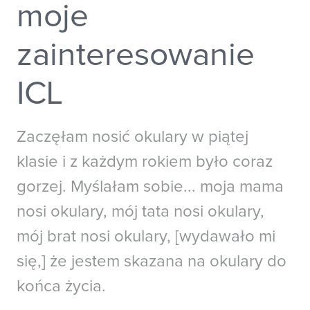
moje
Australia
New Zealand
China - 中国
S. Korea - 대한민국
zainteresowanie
India
South East Asia
Japan - 日本
ICL
MIDDLE EAST
Zaczęłam nosić okulary w piątej
Middle East عربى
klasie i z każdym rokiem było coraz
Middle East - فارسي
gorzej. Myślałam sobie... moja mama
nosi okulary, mój tata nosi okulary,
mój brat nosi okulary, [wydawało mi
się,] że jestem skazana na okulary do
końca życia.