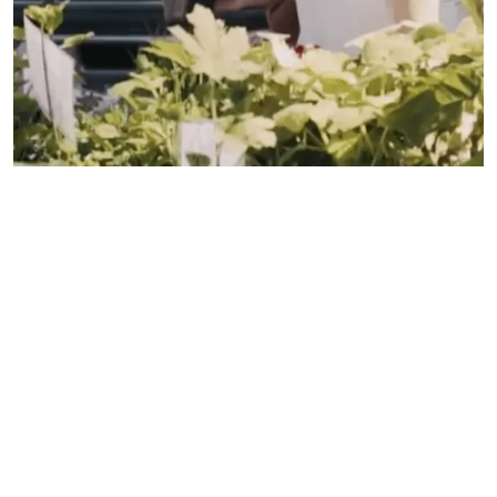
Przypisy
Zhang H, Deng Y, Ma K, Yin H, Tang J. Analysis on the changes of objective
indicators of dry eye after implantable collamer lens (ICL) implantation surgery.
Graefes Arch Clin Exp Ophthalmol. 2024 Jul;262(7):2321-2328.