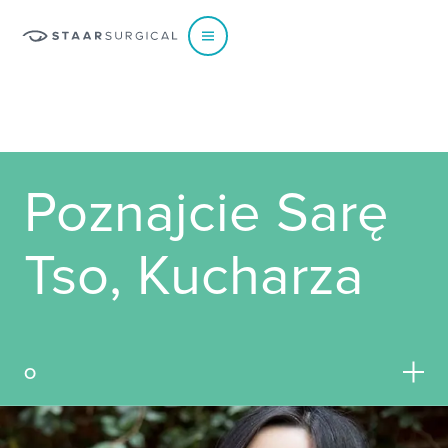
EUROPE
Poznajcie Sarę
Austria
Poland
Belgium - Dutch
Portugal
Tso, Kucharza
Belgium - French
Spain
France
Sweden
Germany
Switzerland - French
Italy
Switzerland - German
O
Netherlands
Switzerland - Italian
Norway
UK & Ireland